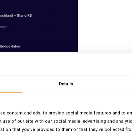
n Bremen und erfahren Sie, wie
 und Innovationen in Ihrem
Details
zum Schutz kritischer Systeme und
rentwickelnden Bedrohungslandschaft.
e content and ads, to provide social media features and to ana
die Praxis von anderen SAP-
 use of our site with our social media, advertising and analyt
ation that you’ve provided to them or that they’ve collected fro
 Wert Ihrer SAP-Investitionen mit