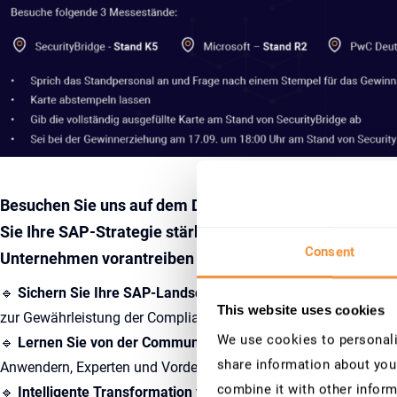
Besuchen Sie uns auf dem DSAG Jahreskongress 2025 i
Sie Ihre SAP-Strategie stärken, die Sicherheit erhöhen
Consent
Unternehmen vorantreiben können:
🔹
Sichern Sie Ihre SAP-Landschaft –
Entdecken Sie Lösungen 
This website uses cookies
zur Gewährleistung der Compliance in einer sich ständig weite
We use cookies to personalis
🔹
Lernen Sie von der Community –
Gewinnen Sie Einblicke in 
share information about your
Anwendern, Experten und Vordenkern.
combine it with other inform
🔹
Intelligente Transformation vorantreiben –
Schöpfen Sie den