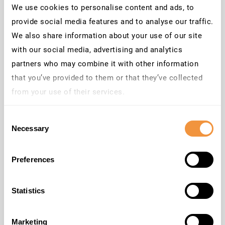
We use cookies to personalise content and ads, to
Für DSAG-
Mitglieder
:
provide social media features and to analyse our traffic.
We also share information about your use of our site
Alle Tage: 690,- € (+19% 
MwSt
.) pro Person
with our social media, advertising and analytics
Einzelner
Veranstaltungstag
: 590,- € (+19% 
partners who may combine it with other information
MwSt
.) pro Person
that you’ve provided to them or that they’ve collected
Für 
Nicht-Mitglieder
 und 
from your use of their services.
Schnuppermitglieder
:
Learn more about who we are, how you can contact us
Consent
and how we process personal data in our
Privacy
Alle Tage: 990,- € (+19% 
MwSt
.) pro Person
Necessary
Selection
Policy
.
Einzelner
Veranstaltungstag
: 790,- € (+19% 
MwSt
.) pro Person
Preferences
Studenten
-Tickets:
Statistics
Alle Tage: 100,- € (+19% 
MwSt
.) pro Person*
Einzelner
Veranstaltungstag
: 100,- € (+19% 
Marketing