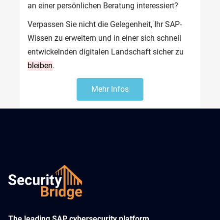
an 
einer
persönlichen
Beratung
interessiert
? 
Verpassen
 Sie 
nicht
 die 
Gelegenheit
, 
Ihr
 SAP-
Wissen 
zu
erweitern
 und in 
einer
sich
 schnell 
entwickelnden
digitalen
Landschaft
sicher
zu
bleiben
.
Mehr Infos
​The leading SAP cybersecurity platform