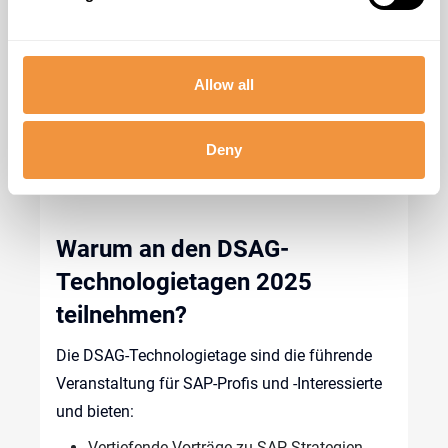
MwSt
.) pro Person*
Allow all
*die 
ersten
 50 Tickets 
sind
 für 
Studierende
kostenfrei
.
Deny
Warum
an den DSAG-
Technologietagen
2025
teilnehmen
?
Die DSAG-Technologietage sind die führende
Veranstaltung für SAP-Profis und -Interessierte
und bieten:
Vertiefende Vorträge zu SAP-Strategien