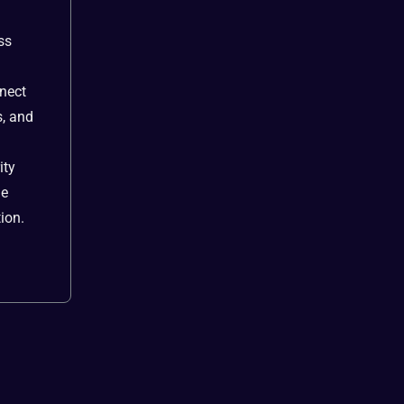
ss
nnect
s, and
ity
he
tion.