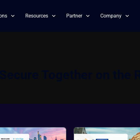
ions
Resources
Partner
Company
Secure Together on the 