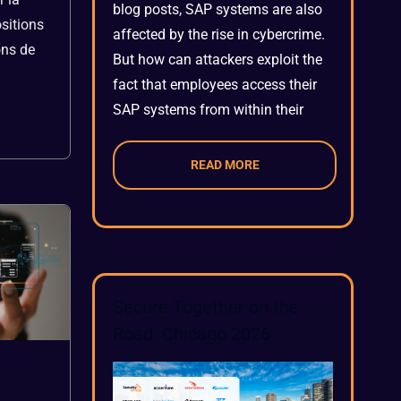
blog posts, SAP systems are also
ositions
affected by the rise in cybercrime.
ons de
But how can attackers exploit the
fact that employees access their
SAP systems from within their
READ MORE
Secure Together on the
Road: Chicago 2026