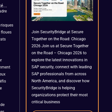
é...
adre
risques
Join SecurityBridge at Secure
 floues
Together on the Road: Chicago
rats
2026 Join us at Secure Together
on the Road – Chicago 2026 to
explore the latest innovations in
r
SAP security, connect with leading
omment
SAP professionals from across
ieux
North America, and discover how
éfis
SecurityBridge is helping
e
organizations protect their most
critical business
nde
des