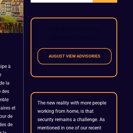
Find recent Security
Advisories for SAP
.
AUGUST VIEW ADVISORIES
uipe à
e
de la
 des
emble
The new reality with more people
aires et
working from home, is that
our de
security remains a challenge. As
udes de
mentioned in one of our recent
r la