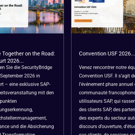
 Together on the Road:
Convention USF 2026..
urt 2026...
n Sie die SecurityBridge
Venez rencontrer notre éq
 September 2026 in
Convention USF. Il s’agit d
rt – eine exklusive SAP-
l’événement phare annuel 
eitsveranstaltung mit den
communauté francophone
punkten
utilisateurs SAP, qui rass
ungserkennung,
des clients SAP, des parten
hstellenmanagement,
des experts du secteur aut
ance und die Absicherung
discours d’ouverture, d’ét
-Transformation.
cas clients, de sessions su