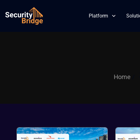
Platform
Solut
Skip
to
content
Home
/