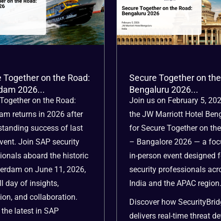
 Together on the Road:
Secure Together on the
dam 2026...
Bengaluru 2026...
Together on the Road:
Join us on February 5, 202
am returns in 2026 after
the JW Marriott Hotel Ben
standing success of last
for Secure Together on th
event. Join SAP security
– Bangalore 2026 — a foc
ionals aboard the historic
in-person event designed 
erdam on June 11, 2026,
security professionals acr
ll day of insights,
India and the APAC region
ion, and collaboration.
Discover how SecurityBri
 the latest in SAP
delivers real-time threat de