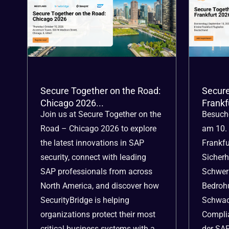
Secure Together on the Road:
Secure
Chicago 2026...
Frankf
Join us at Secure Together on the
Besuche
Road – Chicago 2026 to explore
am 10.
the latest innovations in SAP
Frankfu
security, connect with leading
Sicherh
SAP professionals from across
Schwer
North America, and discover how
Bedroh
SecurityBridge is helping
Schwac
organizations protect their most
Compli
critical business systems with a
der SAP