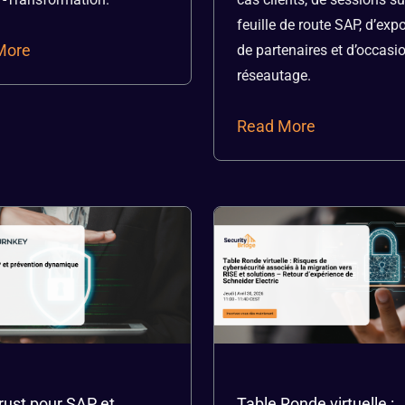
feuille de route SAP, d’exp
More
de partenaires et d’occasi
réseautage.
Read More
rust pour SAP et
Table Ronde virtuelle :