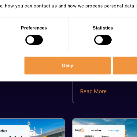
qu’un format de discussio
e, how you can contact us and how we process personal data 
interactif permettant d’éc
directement avec des exper
Preferences
Statistics
des pairs.
Ne manquez pas cette oc
d’y voir plus clair, de réduir
incertitudes et de garantir
Deny
transformation RISE plus s
mieux maîtrisée.
Read More