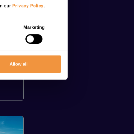
n
in our
Privacy Policy
.
hanger
ts et
Marketing
casion
e les
 une
Allow all
ûre et