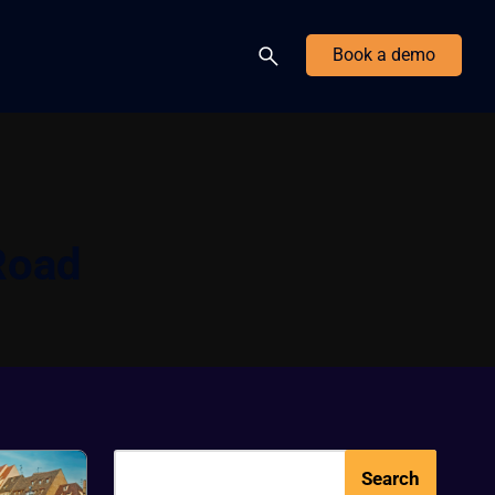
Book a demo
Road
Search