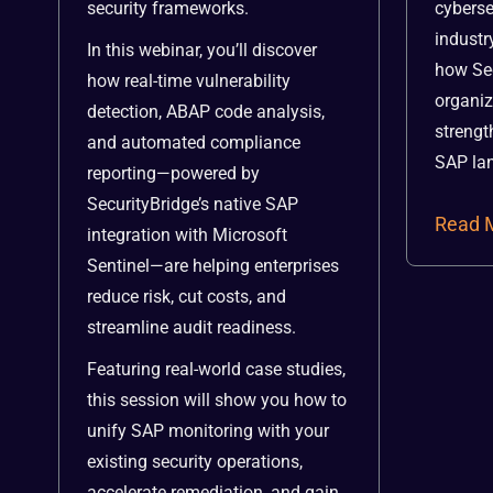
security frameworks.
cyberse
industr
In this webinar, you’ll discover
how Sec
how real-time vulnerability
organiz
detection, ABAP code analysis,
strengt
and automated compliance
SAP la
reporting—powered by
SecurityBridge’s native SAP
Read 
integration with Microsoft
Sentinel—are helping enterprises
reduce risk, cut costs, and
streamline audit readiness.
Featuring real-world case studies,
this session will show you how to
unify SAP monitoring with your
existing security operations,
accelerate remediation, and gain