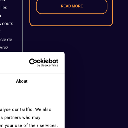
READ MORE
 les
a
s coûts
t
ycle de
uvrez
ide les
de
et tout
About
e
ric,
lyse our traffic. We also
era de
ics partners who may
insi
m your use of their services.