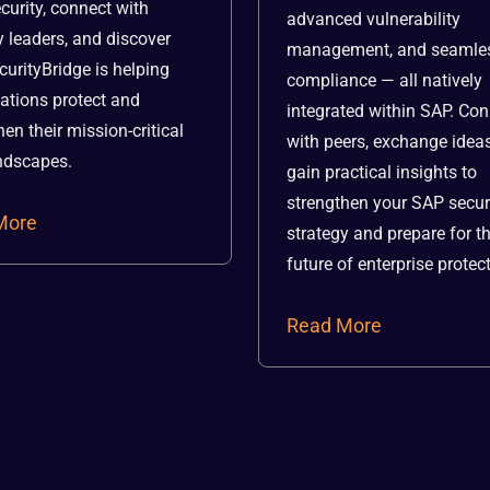
curity, connect with
advanced vulnerability
y leaders, and discover
management, and seamle
urityBridge is helping
compliance — all natively
ations protect and
integrated within SAP. Co
hen their mission-critical
with peers, exchange idea
ndscapes.
gain practical insights to
strengthen your SAP secur
More
strategy and prepare for t
future of enterprise protec
Read More