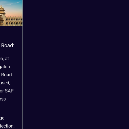
 Road:
6, at
galuru
e Road
used,
for SAP
oss
.
dge
tection,