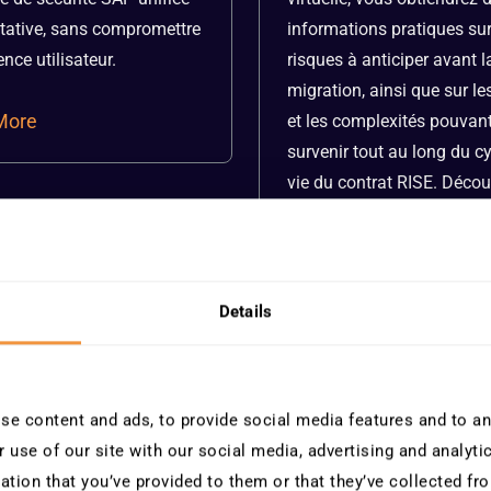
tative, sans compromettre
informations pratiques sur
ence utilisateur.
risques à anticiper avant l
migration, ainsi que sur le
More
et les complexités pouvan
survenir tout au long du c
vie du contrat RISE. Déco
comment SecurityBridge a
organisations à sécuriser 
manière proactive leur
environnement SAP avant 
Details
au long de la transition.
S’appuyant sur l’expérienc
concrète de Schneider Elect
e content and ads, to provide social media features and to ana
cette session vous apport
 use of our site with our social media, advertising and analyt
précieux enseignements, a
ation that you’ve provided to them or that they’ve collected fro