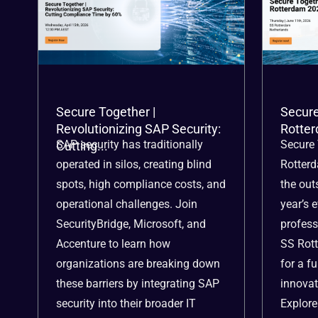
Secure Together |
Secure
Revolutionizing SAP Security:
Rotter
SAP security has traditionally
Secure 
Cutting...
operated in silos, creating blind
Rotterd
spots, high compliance costs, and
the out
operational challenges. Join
year’s 
SecurityBridge, Microsoft, and
profess
Accenture to learn how
SS Rott
organizations are breaking down
for a fu
these barriers by integrating SAP
innovat
security into their broader IT
Explore