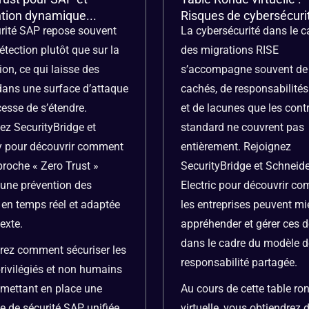
tion dynamique...
Risques de cybersécurit
rité SAP repose souvent
La cybersécurité dans le c
étection plutôt que sur la
des migrations RISE
ion, ce qui laisse des
s’accompagne souvent de 
 dans une surface d’attaque
cachés, de responsabilités
cesse de s’étendre.
et de lacunes que les cont
ez SecurityBridge et
standard ne couvrent pas
y pour découvrir comment
entièrement. Rejoignez
roche « Zero Trust »
SecurityBridge et Schneide
une prévention des
Electric pour découvrir c
 en temps réel et adaptée
les entreprises peuvent m
exte.
appréhender et gérer ces d
dans le cadre du modèle d
ez comment sécuriser les
responsabilité partagée.
rivilégiés et non humains
 mettant en place une
Au cours de cette table ro
ie de sécurité SAP unifiée
virtuelle, vous obtiendrez 